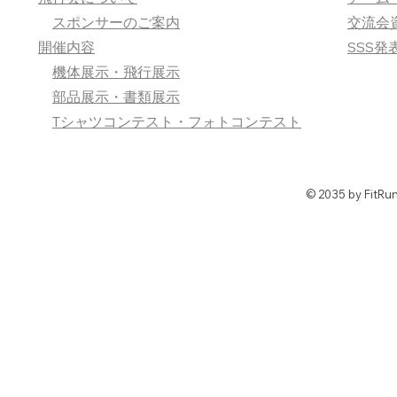
スポンサーのご案内
交流会
開催内容
SSS発
機体展示・飛行展示
部品展示・書類展示
Tシャツコンテスト・フォトコンテスト
© 2035 by FitRu