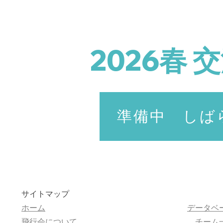
2026春
準備中 しば
サイトマップ
​ホーム
​データベ
飛行会について
チーム